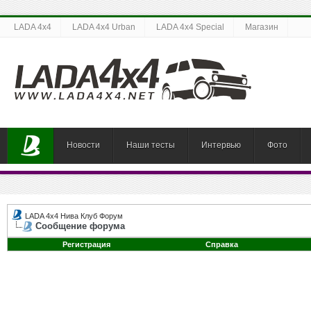
LADA 4x4
LADA 4x4 Urban
LADA 4x4 Special
Магазин
Новости
Наши тесты
Интервью
Фото
LADA 4x4 Нива Клуб Форум
Сообщение форума
Регистрация
Справка