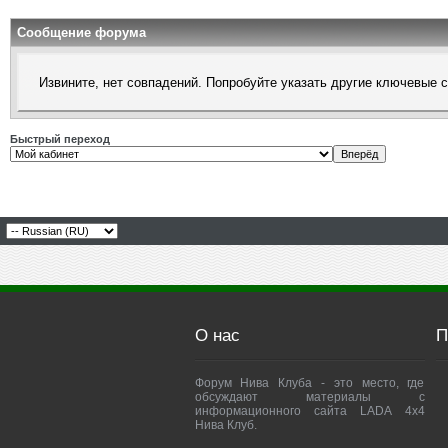
Сообщение форума
Извините, нет совпадений. Попробуйте указать другие ключевые 
Быстрый переход
О нас
П
Форум Нива Клуба - это место, где
обсуждают материалы с
информационного сайта LADA 4x4
Нива Клуб.