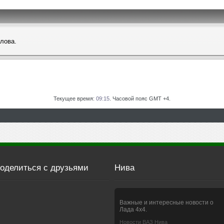
слова.
Текущее время:
09:15
. Часовой пояс GMT +4.
оделиться с друзьями
Нива
Важные и интересные новости о
Лада 4х4.
Новости ВАЗ Нива