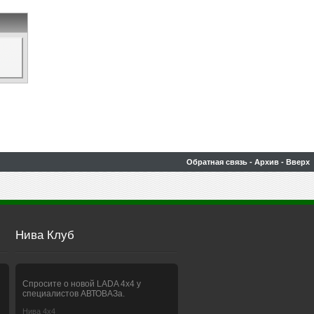
Обратная связь
-
Архив
-
Вверх
Нива Клуб
Спросите о новой LADA 4x4 у
специалистов АВТОВАЗа.
Нива 4х4