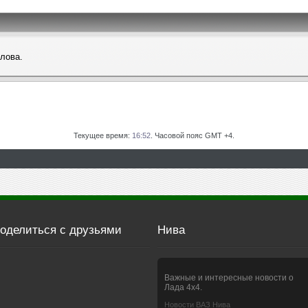
слова.
Текущее время:
16:52
. Часовой пояс GMT +4.
оделиться с друзьями
Нива
Важные и интересные новости о
Лада 4х4.
Новости ВАЗ Нива