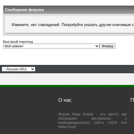
Сообщение форума
Извините, нет совпадений. Попробуйте указать другие ключевые 
Быстрый переход
О нас
П
Форум Нива Клуба - это место, где
обсуждают материалы с
информационного сайта LADA 4x4
Нива Клуб.