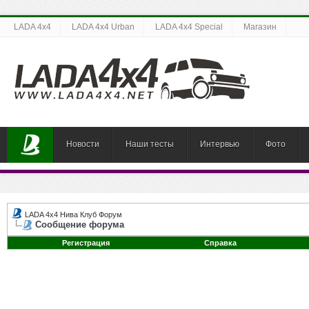
LADA 4x4
LADA 4x4 Urban
LADA 4x4 Special
Магазин
Новости
Наши тесты
Интервью
Фото
LADA 4x4 Нива Клуб Форум
Сообщение форума
Регистрация
Справка