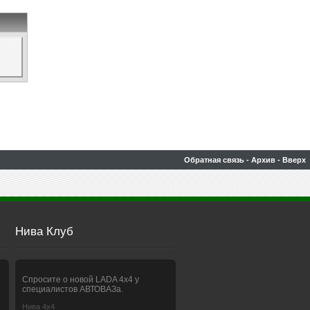
Обратная связь
-
Архив
-
Вверх
Нива Клуб
Спросите о новой LADA 4x4 у
специалистов АВТОВАЗа.
Нива 4х4