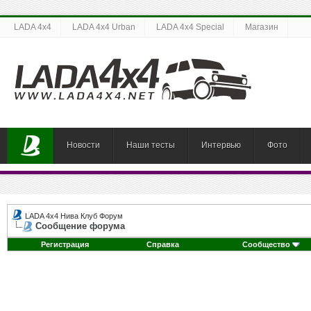
LADA 4x4
LADA 4x4 Urban
LADA 4x4 Special
Магазин
Новости
Наши тесты
Интервью
Фото
LADA 4x4 Нива Клуб Форум
Сообщение форума
Регистрация
Справка
Сообщество