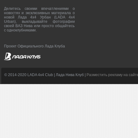
Делитесь своими впечатлениями о
новостях и эксклюзивных материала о
новой Лада 4х4 Урбан (LADA 4x4
Urban), выкладывайте фотографии
своей ВАЗ Нива или просто общайтесь
с одноклубниками.
Проект Официального Лада Клуба
© 2014-2020 LADA 4x4 Club | Лада Нива Клуб |
Разместить рекламу на сайт