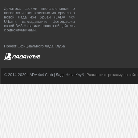
Делитесь своими впечатлениями о
новостях и эксклюзивных материала о
новой Лада 4х4 Урбан (LADA 4x4
Urban), выкладывайте фотографии
своей ВАЗ Нива или просто общайтесь
с одноклубниками.
Проект Официального Лада Клуба
© 2014-2020 LADA 4x4 Club | Лада Нива Клуб |
Разместить рекламу на сайт