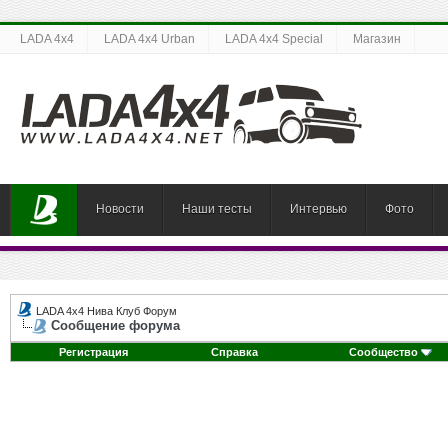
LADA 4x4
LADA 4x4 Urban
LADA 4x4 Special
Магазин
Новости
Наши тесты
Интервью
Фото
LADA 4x4 Нива Клуб Форум
Сообщение форума
Регистрация
Справка
Сообщество