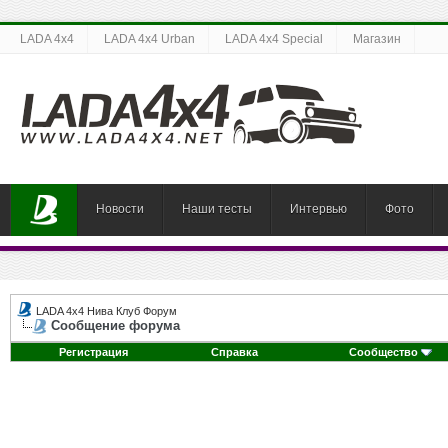
LADA 4x4
LADA 4x4 Urban
LADA 4x4 Special
Магазин
Новости
Наши тесты
Интервью
Фото
LADA 4x4 Нива Клуб Форум
Сообщение форума
Регистрация
Справка
Сообщество