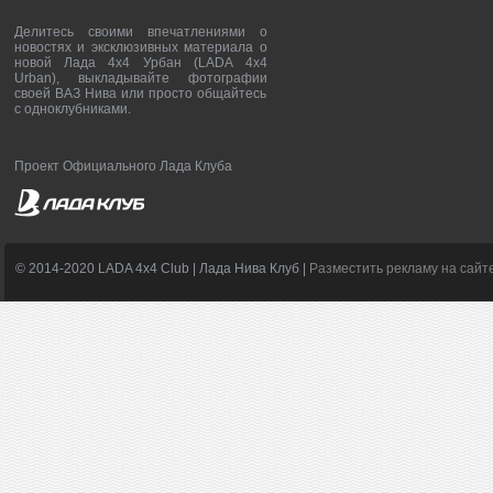
Делитесь своими впечатлениями о
новостях и эксклюзивных материала о
новой Лада 4х4 Урбан (LADA 4x4
Urban), выкладывайте фотографии
своей ВАЗ Нива или просто общайтесь
с одноклубниками.
Проект Официального Лада Клуба
© 2014-2020 LADA 4x4 Club | Лада Нива Клуб |
Разместить рекламу на сайт