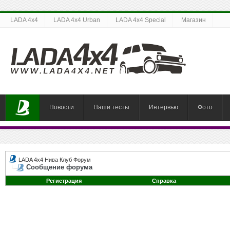
LADA 4x4
LADA 4x4 Urban
LADA 4x4 Special
Магазин
Новости
Наши тесты
Интервью
Фото
LADA 4x4 Нива Клуб Форум
Сообщение форума
Регистрация
Справка