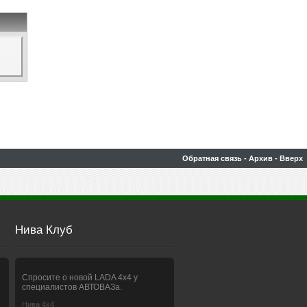
Обратная связь
-
Архив
-
Вверх
Нива Клуб
Спросите о новой LADA 4x4 у
специалистов АВТОВАЗа.
Нива 4х4