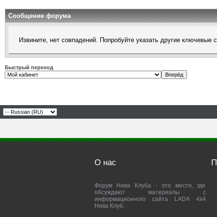
Сообщение форума
Извините, нет совпадений. Попробуйте указать другие ключевые 
Быстрый переход
О нас
П
Форум Нива Клуба - это место, где
обсуждают материалы с
информационного сайта LADA 4x4
Нива Клуб.