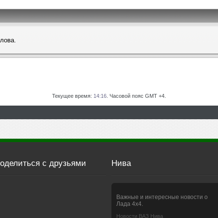
слова.
Текущее время:
14:16
. Часовой пояс GMT +4.
оделиться с друзьями
Нива
Важные и интересные новости о
Лада 4х4.
Новости ВАЗ Нива