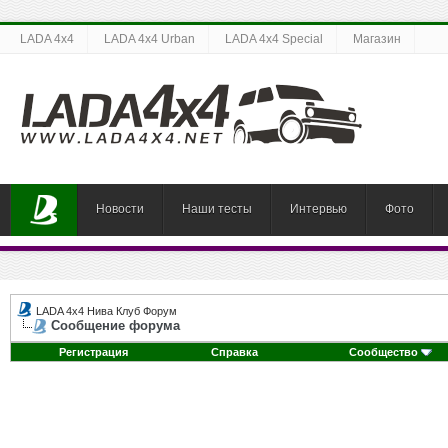
LADA 4x4
LADA 4x4 Urban
LADA 4x4 Special
Магазин
Новости
Наши тесты
Интервью
Фото
LADA 4x4 Нива Клуб Форум
Сообщение форума
Регистрация
Справка
Сообщество