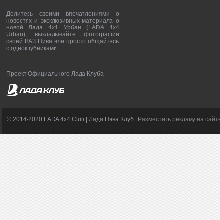
Делитесь своими впечатлениями о
новостях и эксклюзивных материала о
новой Лада 4х4 Урбан (LADA 4x4
Urban), выкладывайте фотографии
своей ВАЗ Нива или просто общайтесь
с одноклубниками.
Проект Официального Лада Клуба
© 2014-2020 LADA 4x4 Club | Лада Нива Клуб |
Разместить рекламу на сайт