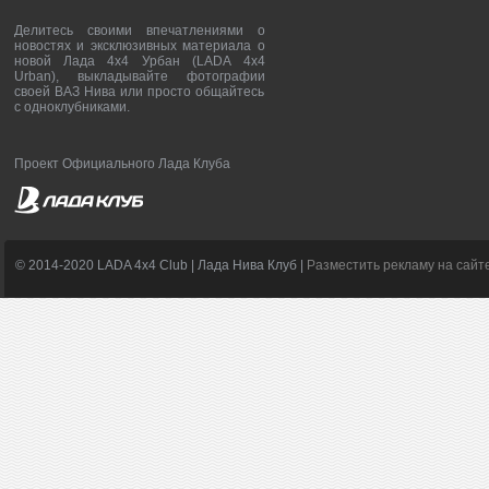
Делитесь своими впечатлениями о
новостях и эксклюзивных материала о
новой Лада 4х4 Урбан (LADA 4x4
Urban), выкладывайте фотографии
своей ВАЗ Нива или просто общайтесь
с одноклубниками.
Проект Официального Лада Клуба
© 2014-2020 LADA 4x4 Club | Лада Нива Клуб |
Разместить рекламу на сайт