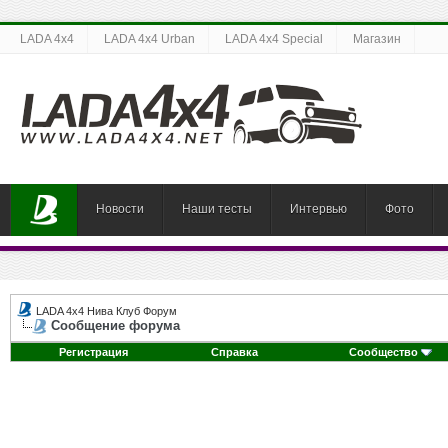
LADA 4x4
LADA 4x4 Urban
LADA 4x4 Special
Магазин
Новости
Наши тесты
Интервью
Фото
LADA 4x4 Нива Клуб Форум
Сообщение форума
Регистрация
Справка
Сообщество