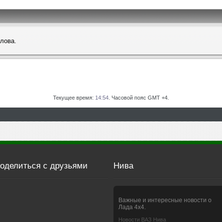
слова.
Текущее время:
14:54
. Часовой пояс GMT +4.
оделиться с друзьями
Нива
Важные и интересные новости о
Лада 4х4.
Новости ВАЗ Нива