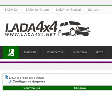
LADA 4x4
LADA 4x4 Urban
LADA 4x4 Special
Магазин
Новости
Наши тесты
Интервью
Фото
LADA 4x4 Нива Клуб Форум
Сообщение форума
Регистрация
Справка