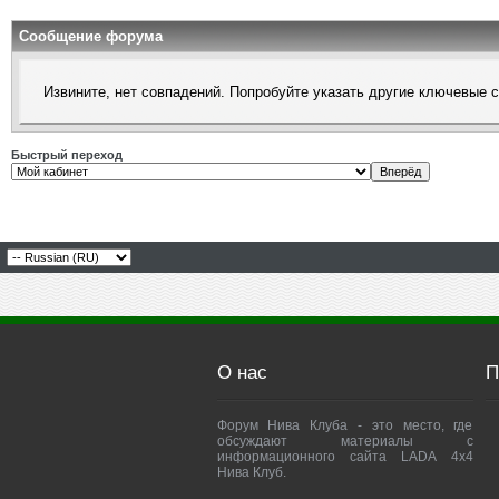
Сообщение форума
Извините, нет совпадений. Попробуйте указать другие ключевые 
Быстрый переход
О нас
П
Форум Нива Клуба - это место, где
обсуждают материалы с
информационного сайта LADA 4x4
Нива Клуб.