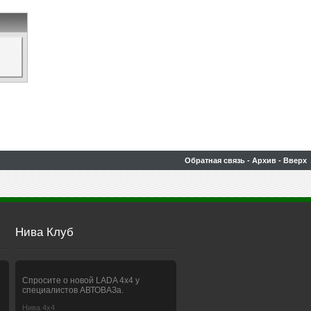
Обратная связь
-
Архив
-
Вверх
Нива Клуб
Спросите о новой LADA 4x4 у
специалистов АВТОВАЗа.
Нива 4х4