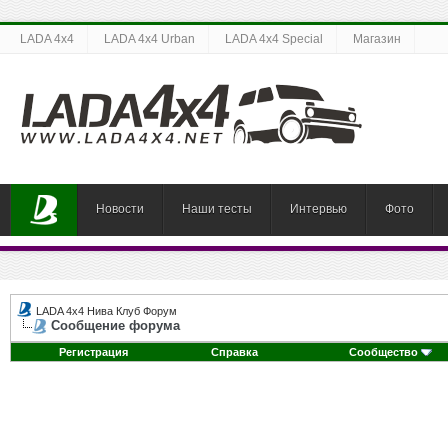
LADA 4x4
LADA 4x4 Urban
LADA 4x4 Special
Магазин
Новости
Наши тесты
Интервью
Фото
LADA 4x4 Нива Клуб Форум
Сообщение форума
Регистрация
Справка
Сообщество