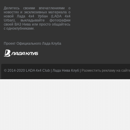
Делитесь своими впечатлениями о
новостях и эксклюзивных материала о
новой Лада 4х4 Урбан (LADA 4x4
Urban), выкладывайте фотографии
своей ВАЗ Нива или просто общайтесь
с одноклубниками.
Проект Официального Лада Клуба
© 2014-2020 LADA 4x4 Club | Лада Нива Клуб |
Разместить рекламу на сайт