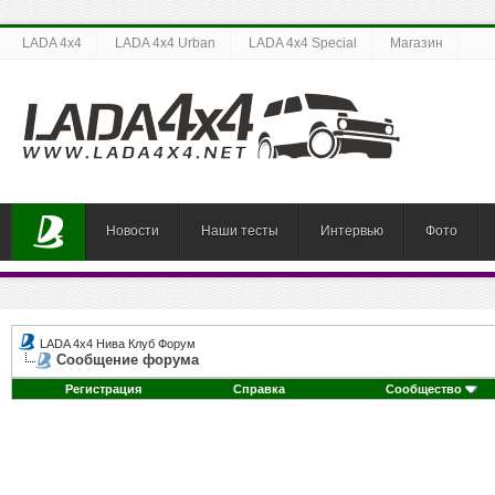
LADA 4x4
LADA 4x4 Urban
LADA 4x4 Special
Магазин
Новости
Наши тесты
Интервью
Фото
LADA 4x4 Нива Клуб Форум
Сообщение форума
Регистрация
Справка
Сообщество