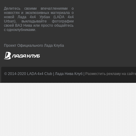
Делитесь своими впечатлениями о
новостях и эксклюзивных материала о
новой Лада 4х4 Урбан (LADA 4x4
Urban), выкладывайте фотографии
своей ВАЗ Нива или просто общайтесь
с одноклубниками.
Проект Официального Лада Клуба
© 2014-2020 LADA 4x4 Club | Лада Нива Клуб |
Разместить рекламу на сайт