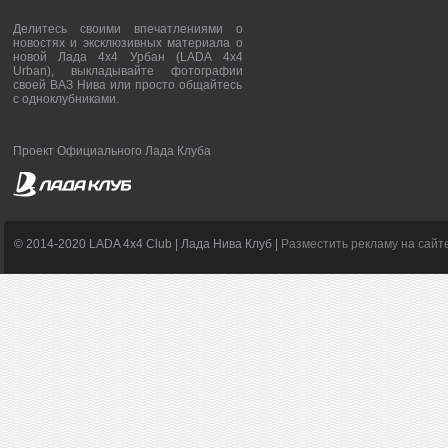
Делитесь своими впечатлениями о
новостях и эксклюзивных материала о
новой Лада 4х4 Урбан (LADA 4x4
Urban), выкладывайте фотографии
своей ВАЗ Нива или просто общайтесь
с одноклубниками.
Проект Официального Лада Клуба
© 2014-2020 LADA 4x4 Club | Лада Нива Клуб |
Разместить рекламу на сайт