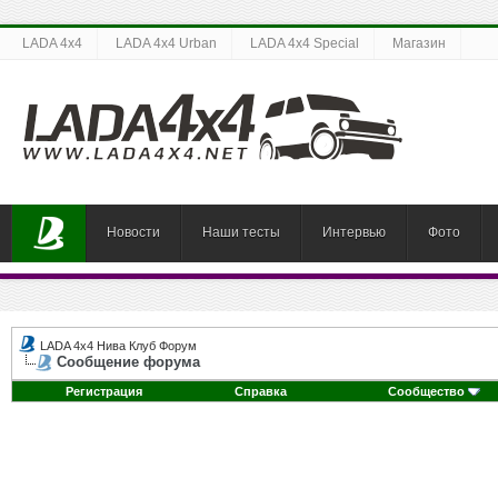
LADA 4x4
LADA 4x4 Urban
LADA 4x4 Special
Магазин
Новости
Наши тесты
Интервью
Фото
LADA 4x4 Нива Клуб Форум
Сообщение форума
Регистрация
Справка
Сообщество