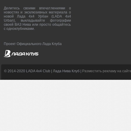
Делитесь своими впечатлениями о
новостях и эксклюзивных материала о
новой Лада 4х4 Урбан (LADA 4x4
Urban), выкладывайте фотографии
своей ВАЗ Нива или просто общайтесь
с одноклубниками.
Проект Официального Лада Клуба
© 2014-2020 LADA 4x4 Club | Лада Нива Клуб |
Разместить рекламу на сайт