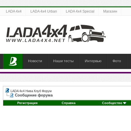
LADA 4x4
LADA 4x4 Urban
LADA 4x4 Special
Магазин
Новости
Наши тесты
Интервью
Фото
LADA 4x4 Нива Клуб Форум
Сообщение форума
Регистрация
Справка
Сообщество