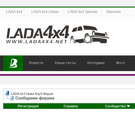
LADA 4x4
LADA 4x4 Urban
LADA 4x4 Special
Магазин
Новости
Наши тесты
Интервью
Фото
LADA 4x4 Нива Клуб Форум
Сообщение форума
Регистрация
Справка
Сообщество