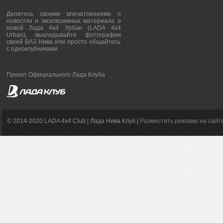
Делитесь своими впечатлениями о
новостях и эксклюзивных материала о
новой Лада 4х4 Урбан (LADA 4x4
Urban), выкладывайте фотографии
своей ВАЗ Нива или просто общайтесь
с одноклубниками.
Проект Официального Лада Клуба
© 2014-2020 LADA 4x4 Club | Лада Нива Клуб |
Разместить рекламу на сайт