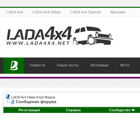
LADA 4x4
LADA 4x4 Urban
LADA 4x4 Special
Магазин
Новости
Наши тесты
Интервью
Фото
LADA 4x4 Нива Клуб Форум
Сообщение форума
Регистрация
Справка
Сообщество