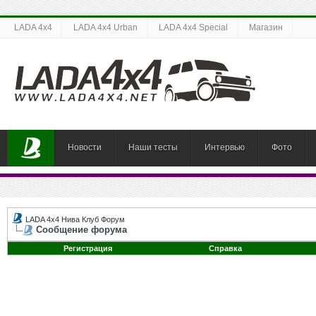
LADA 4x4
LADA 4x4 Urban
LADA 4x4 Special
Магазин
Новости
Наши тесты
Интервью
Фото
LADA 4x4 Нива Клуб Форум
Сообщение форума
Регистрация
Справка