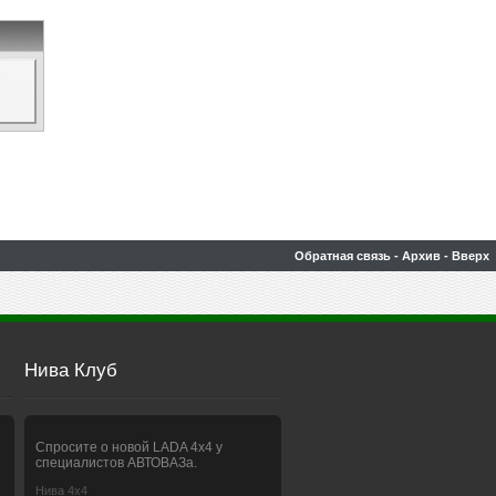
Обратная связь
-
Архив
-
Вверх
Нива Клуб
Спросите о новой LADA 4x4 у
специалистов АВТОВАЗа.
Нива 4х4