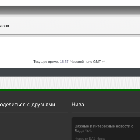
слова.
Текущее время:
18:37
. Часовой пояс GMT +4.
оделиться с друзьями
Нива
Важные и интересные новости о
Лада 4х4.
Новости ВАЗ Нива