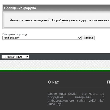
Сообщение форума
Извините, нет совпадений. Попробуйте указать другие ключевые 
Быстрый переход
О нас
П
Форум Нива Клуба - это место, где
обсуждают материалы с
информационного сайта LADA 4x4
Нива Клуб.