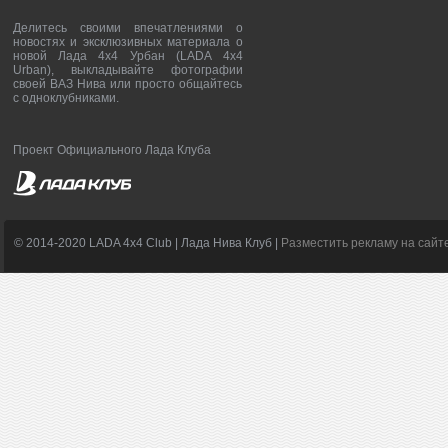
Делитесь своими впечатлениями о
новостях и эксклюзивных материала о
новой Лада 4х4 Урбан (LADA 4x4
Urban), выкладывайте фотографии
своей ВАЗ Нива или просто общайтесь
с одноклубниками.
Проект Официального Лада Клуба
© 2014-2020 LADA 4x4 Club | Лада Нива Клуб |
Разместить рекламу на сайт