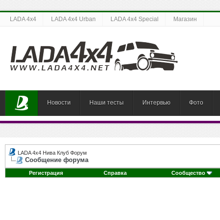
LADA 4x4
LADA 4x4 Urban
LADA 4x4 Special
Магазин
Новости
Наши тесты
Интервью
Фото
LADA 4x4 Нива Клуб Форум
Сообщение форума
Регистрация
Справка
Сообщество