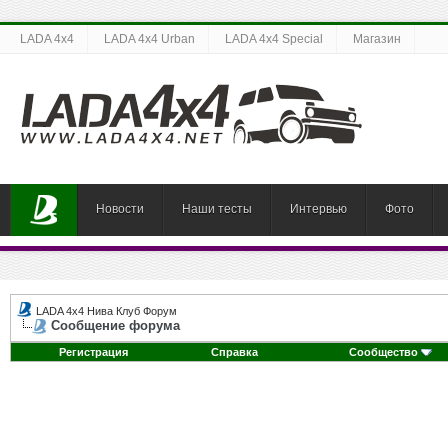
LADA 4x4
LADA 4x4 Urban
LADA 4x4 Special
Магазин
Новости
Наши тесты
Интервью
Фото
LADA 4x4 Нива Клуб Форум
Сообщение форума
Регистрация
Справка
Сообщество