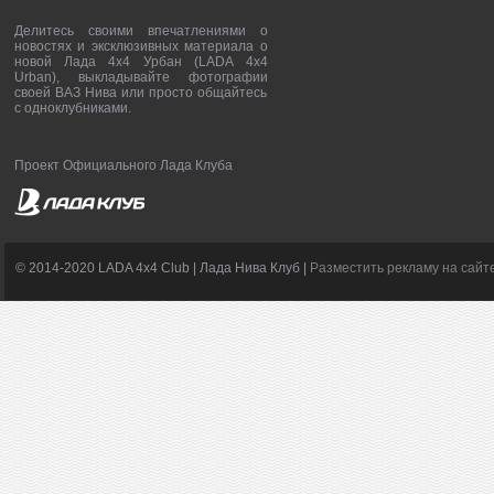
Делитесь своими впечатлениями о
новостях и эксклюзивных материала о
новой Лада 4х4 Урбан (LADA 4x4
Urban), выкладывайте фотографии
своей ВАЗ Нива или просто общайтесь
с одноклубниками.
Проект Официального Лада Клуба
© 2014-2020 LADA 4x4 Club | Лада Нива Клуб |
Разместить рекламу на сайт