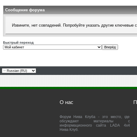
Сообщение форума
Извините, нет совпадений. Попробуйте указать другие ключевые 
Быстрый переход
О нас
П
Форум Нива Клуба - это место, где
обсуждают материалы с
информационного сайта LADA 4x4
Нива Клуб.