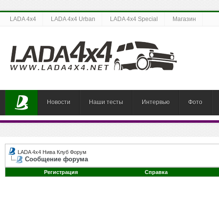
LADA 4x4
LADA 4x4 Urban
LADA 4x4 Special
Магазин
Новости
Наши тесты
Интервью
Фото
LADA 4x4 Нива Клуб Форум
Сообщение форума
Регистрация
Справка