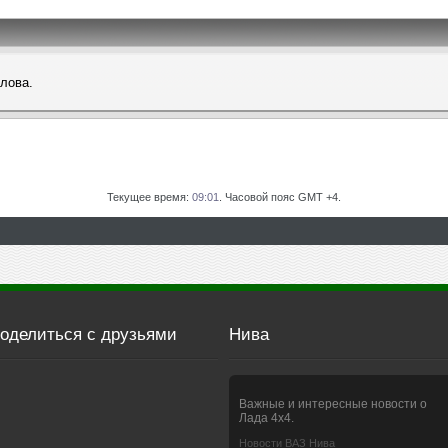
слова.
Текущее время:
09:01
. Часовой пояс GMT +4.
оделиться с друзьями
Нива
Важные и интересные новости о
Лада 4х4.
Новости ВАЗ Нива