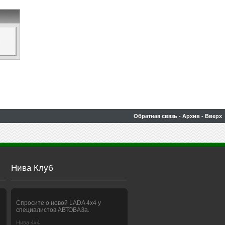
Обратная связь
-
Архив
-
Вверх
Нива Клуб
Спросите о новой LADA 4x4 у
специалистов АВТОВАЗа.
Нива 4х4