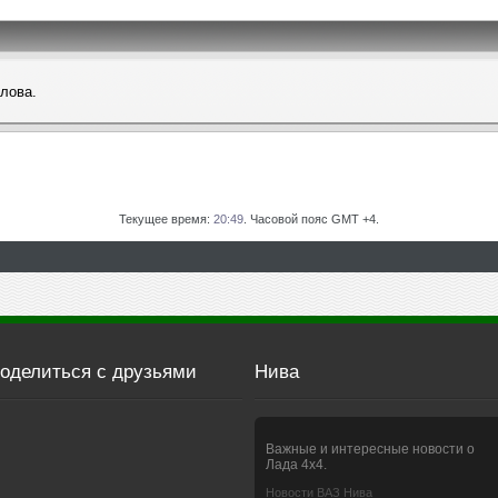
слова.
Текущее время:
20:49
. Часовой пояс GMT +4.
оделиться с друзьями
Нива
Важные и интересные новости о
Лада 4х4.
Новости ВАЗ Нива