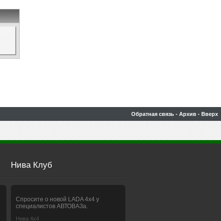
Обратная связь
-
Архив
-
Вверх
Нива Клуб
Спросите о новой LADA 4x4 у
специалистов АВТОВАЗа.
Нива 4х4