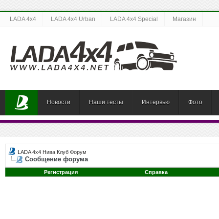
LADA 4x4
LADA 4x4 Urban
LADA 4x4 Special
Магазин
Новости
Наши тесты
Интервью
Фото
LADA 4x4 Нива Клуб Форум
Сообщение форума
Регистрация
Справка