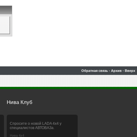
Обратная связь
-
Архив
-
Вверх
Нива Клуб
Спросите о новой LADA 4x4 у
специалистов АВТОВАЗа.
Нива 4х4