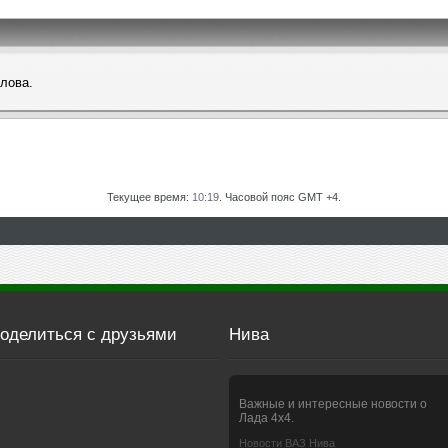
слова.
Текущее время:
10:19
. Часовой пояс GMT +4.
оделиться с друзьями
Нива
Важные и интересные новости о
Лада 4х4.
Новости ВАЗ Нива