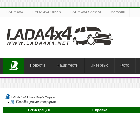
LADA 4x4
LADA 4x4 Urban
LADA 4x4 Special
Магазин
Новости
Наши тесты
Интервью
Фото
LADA 4x4 Нива Клуб Форум
Сообщение форума
Регистрация
Справка