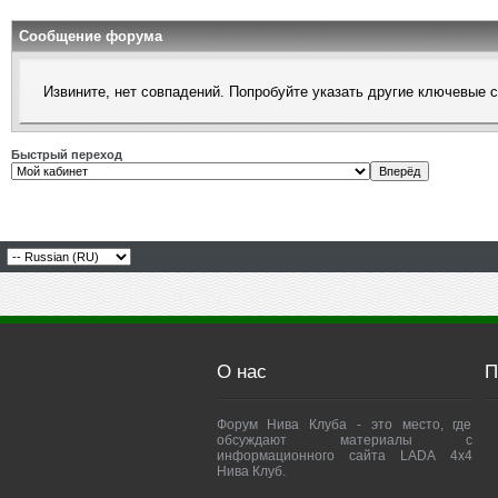
Сообщение форума
Извините, нет совпадений. Попробуйте указать другие ключевые 
Быстрый переход
О нас
П
Форум Нива Клуба - это место, где
обсуждают материалы с
информационного сайта LADA 4x4
Нива Клуб.