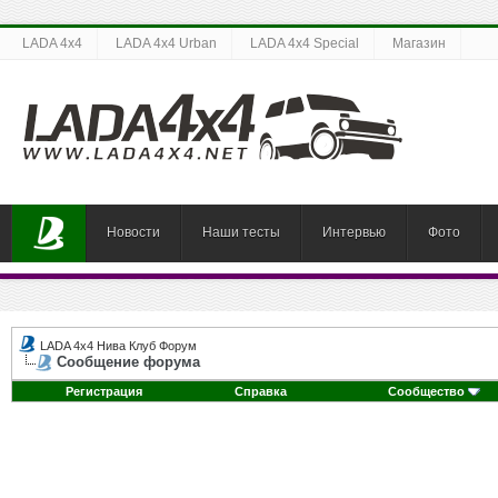
LADA 4x4
LADA 4x4 Urban
LADA 4x4 Special
Магазин
Новости
Наши тесты
Интервью
Фото
LADA 4x4 Нива Клуб Форум
Сообщение форума
Регистрация
Справка
Сообщество