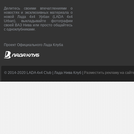
Делитесь своими впечатлениями о
новостях и эксклюзивных материала о
новой Лада 4х4 Урбан (LADA 4x4
Urban), выкладывайте фотографии
своей ВАЗ Нива или просто общайтесь
с одноклубниками.
Проект Официального Лада Клуба
© 2014-2020 LADA 4x4 Club | Лада Нива Клуб |
Разместить рекламу на сайт