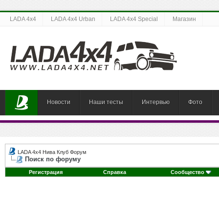
LADA 4x4
LADA 4x4 Urban
LADA 4x4 Special
Магазин
Новости
Наши тесты
Интервью
Фото
LADA 4x4 Нива Клуб Форум
Поиск по форуму
Регистрация
Справка
Сообщество