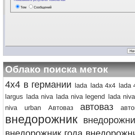
Тем
Сообщений
Облако поиска меток
4х4 в германии
lada
lada 4x4
lada 
largus
lada niva
lada niva legend
lada niva
автоваз
niva
urban
Автоваз
авто
внедорожник
внедорожни
внедорожник года
внедорожни