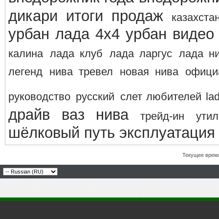
дикари
итоги продаж
казахста
урбан
лада 4х4 урбан видео
калина
лада клуб
лада ларгус
лада н
легенд
нива тревел
новая нива
офици
руководство
русский
слет любителей la
драйв ваз нива
трейд-ин
утил
шёлковый путь
эксплуатация
Текущее врем