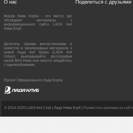
О нас
Поделиться с друзьями
Форум Нива Клуба - это место, где
обсуждают материалы с
информационного сайта LADA 4x4
Нива Клуб.
Делитесь своими впечатлениями о
новостях и эксклюзивных материала о
новой Лада 4х4 Урбан (LADA 4x4
Urban), выкладывайте фотографии
своей ВАЗ Нива или просто общайтесь
с одноклубниками.
Проект Официального Лада Клуба
© 2014-2020 LADA 4x4 Club | Лада Нива Клуб |
Разместить рекламу на сайт