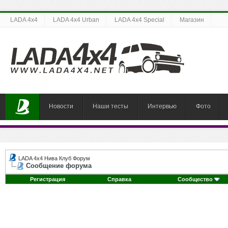
LADA 4x4
LADA 4x4 Urban
LADA 4x4 Special
Магазин
Новости
Наши тесты
Интервью
Фото
LADA 4x4 Нива Клуб Форум
Сообщение форума
Регистрация
Справка
Сообщество