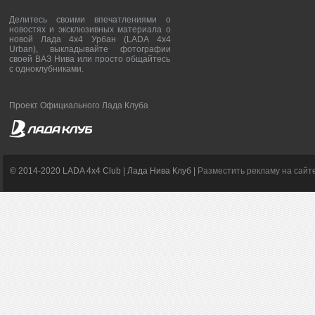
Делитесь своими впечатлениями о
новостях и эксклюзивных материала о
новой Лада 4х4 Урбан (LADA 4x4
Urban), выкладывайте фотографии
своей ВАЗ Нива или просто общайтесь
с одноклубниками.
Проект Официального Лада Клуба
© 2014-2020 LADA 4x4 Club | Лада Нива Клуб |
Разместить рекламу на сайт