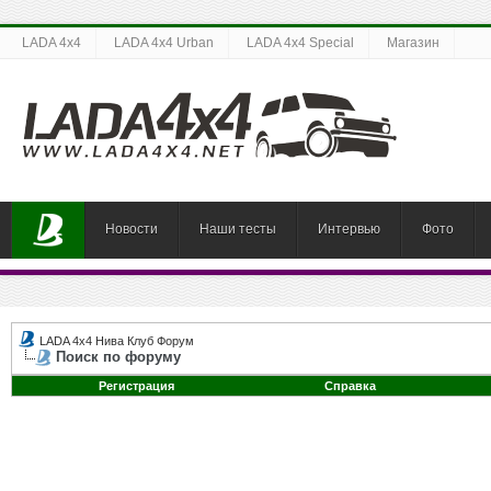
LADA 4x4
LADA 4x4 Urban
LADA 4x4 Special
Магазин
Новости
Наши тесты
Интервью
Фото
LADA 4x4 Нива Клуб Форум
Поиск по форуму
Регистрация
Справка