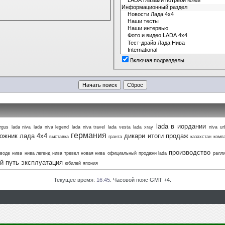
Включая подразделы
lada в иордании
argus
lada niva
lada niva legend
lada niva travel
lada vesta
lada xray
niva
ur
германия
ожник лада 4х4
дикари
итоги продаж
выставка
гранта
казахстан
комп
производство
аводе
нива
нива легенд
нива тревел
новая нива
официальный
продажи lada
ралл
й путь
эксплуатация
юбилей
япония
Текущее время:
16:45
. Часовой пояс GMT +4.