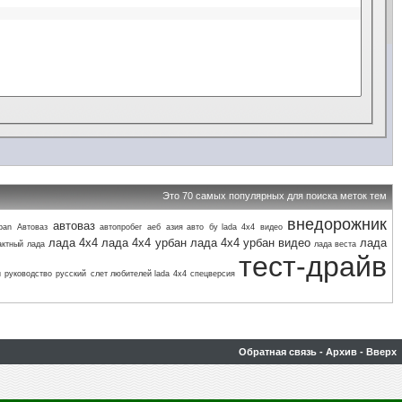
Это 70 самых популярных для поиска меток тем
внедорожник
автоваз
ban
Автоваз
автопробег
аеб
азия авто
бу lada 4х4
видео
лада 4х4
лада 4х4 урбан
лада 4х4 урбан видео
лада
актный
лада
лада веста
тест-драйв
и
руководство
русский
слет любителей lada 4х4
спецверсия
Обратная связь
-
Архив
-
Вверх