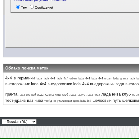
Тем
Сообщений
Облако поиска меток
4х4 в германии
lada
lada 4x4
lada 4x4 urban
lada 4х4
lada 4х4 urban
lada granta
lada l
внедорожник lada 4x4
внедорожник lada 4х4
внедорожник года
внедор
гранта
лада нива клуб
лада икс рей
лада калина
лада клуб
лада ларгус
лада нива
на з
тест-драйв ваз нива
шелковый путь
шёлковы
трейд-ин
утилизация
цена lada 4x4