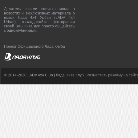
Делитесь своими впечатлениями о
новостях и эксклюзивных материала о
новой Лада 4х4 Урбан (LADA 4x4
Urban), выкладывайте фотографии
своей ВАЗ Нива или просто общайтесь
с одноклубниками.
Проект Официального Лада Клуба
© 2014-2020 LADA 4x4 Club | Лада Нива Клуб |
Разместить рекламу на сайт