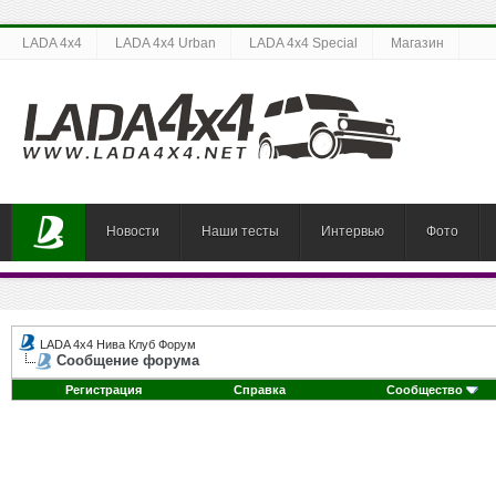
LADA 4x4
LADA 4x4 Urban
LADA 4x4 Special
Магазин
Новости
Наши тесты
Интервью
Фото
LADA 4x4 Нива Клуб Форум
Сообщение форума
Регистрация
Справка
Сообщество