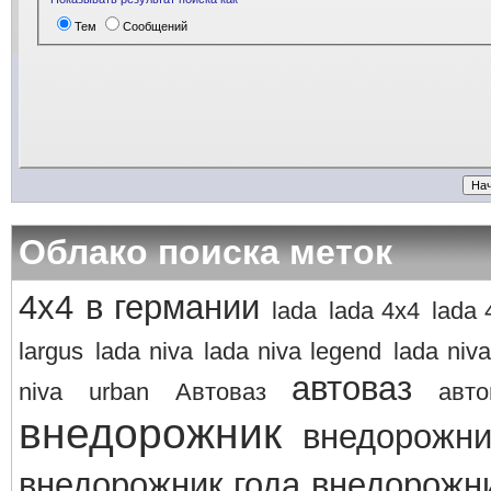
Тем
Сообщений
Облако поиска меток
4х4 в германии
lada
lada 4x4
lada 
largus
lada niva
lada niva legend
lada niva
автоваз
niva
urban
Автоваз
авто
внедорожник
внедорожни
внедорожник года
внедорожни