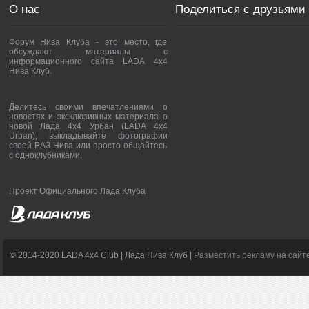
О нас
Поделиться с друзьями
Форум Нива Клуба - это место, где
обсуждают материалы с
информационного сайта LADA 4x4
Нива Клуб.
Делитесь своими впечатлениями о
новостях и эксклюзивных материала о
новой Лада 4х4 Урбан (LADA 4x4
Urban), выкладывайте фотографии
своей ВАЗ Нива или просто общайтесь
с одноклубниками.
Проект Официального Лада Клуба
© 2014-2020 LADA 4x4 Club | Лада Нива Клуб |
Разместить рекламу на сайт