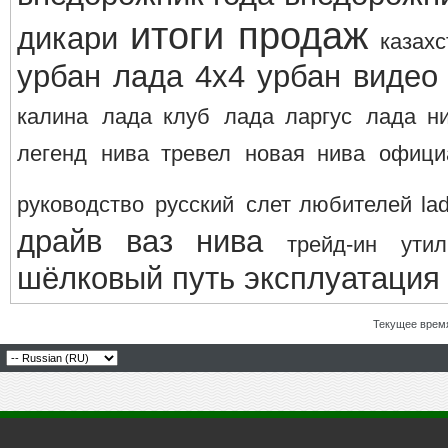
итоги продаж
дикари
казахс
урбан
лада 4х4 урбан видео
калина
лада клуб
лада ларгус
лада н
легенд
нива тревел
новая нива
офици
руководство
русский
слет любителей la
драйв ваз нива
трейд-ин
утил
шёлковый путь
эксплуатация
Текущее врем