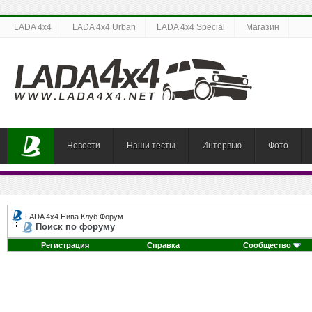
LADA 4x4
LADA 4x4 Urban
LADA 4x4 Special
Магазин
Новости
Наши тесты
Интервью
Фото
LADA 4x4 Нива Клуб Форум
Поиск по форуму
Регистрация
Справка
Сообщество