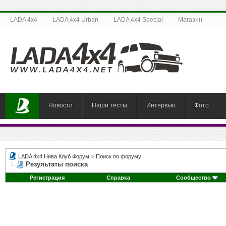
LADA 4x4
LADA 4x4 Urban
LADA 4x4 Special
Магазин
Новости
Наши тесты
Интервью
Фото
LADA 4x4 Нива Клуб Форум
>
Поиск по форуму
Результаты поиска
Регистрация
Справка
Сообщество