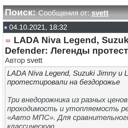
Поиск:
Сообщения от:
svett
04.10.2021, 18:32
LADA Niva Legend, Suzuk
Defender: Легенды протес
Автор
svett
LADA Niva Legend, Suzuki Jimny и 
протестировали на бездорожье
Три внедорожника из разных цено
проходимость и утопляемость р
«Авто МПС». Для сравнительног
классическую...