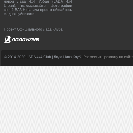
новой Лада 4х4 Урбан (LADA 4x4
Urban), выкладывайте фотографии
своей ВАЗ Нива или просто общайтесь
с одноклубниками.
Проект Официального Лада Клуба
© 2014-2020 LADA 4x4 Club | Лада Нива Клуб |
Разместить рекламу на сайт