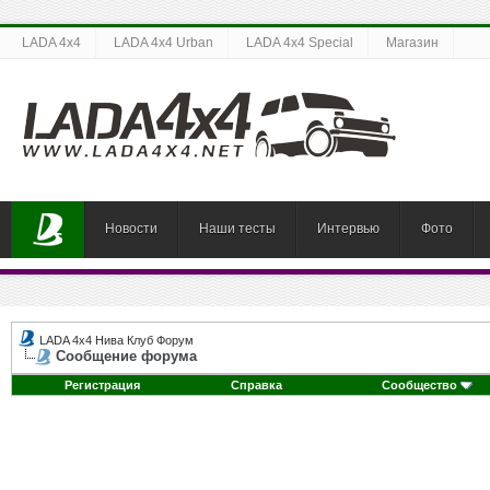
LADA 4x4
LADA 4x4 Urban
LADA 4x4 Special
Магазин
Новости
Наши тесты
Интервью
Фото
LADA 4x4 Нива Клуб Форум
Сообщение форума
Регистрация
Справка
Сообщество