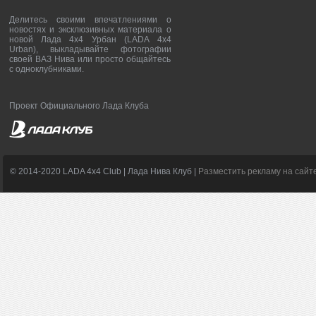
Делитесь своими впечатлениями о
новостях и эксклюзивных материала о
новой Лада 4х4 Урбан (LADA 4x4
Urban), выкладывайте фотографии
своей ВАЗ Нива или просто общайтесь
с одноклубниками.
Проект Официального Лада Клуба
© 2014-2020 LADA 4x4 Club | Лада Нива Клуб |
Разместить рекламу на сайт