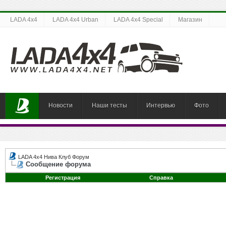
LADA 4x4
LADA 4x4 Urban
LADA 4x4 Special
Магазин
Новости
Наши тесты
Интервью
Фото
LADA 4x4 Нива Клуб Форум
Сообщение форума
Регистрация
Справка