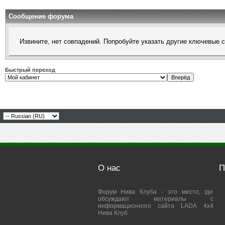
Сообщение форума
Извините, нет совпадений. Попробуйте указать другие ключевые 
Быстрый переход
О нас
П
Форум Нива Клуба - это место, где
обсуждают материалы с
информационного сайта LADA 4x4
Нива Клуб.