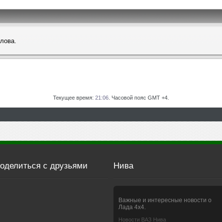
слова.
Текущее время:
21:06
. Часовой пояс GMT +4.
оделиться с друзьями
Нива
Важные и интересные новости о
Лада 4х4.
Новости ВАЗ Нива