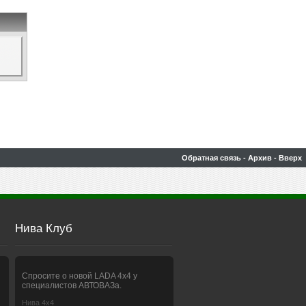
Обратная связь
-
Архив
-
Вверх
Нива Клуб
Спросите о новой LADA 4x4 у
специалистов АВТОВАЗа.
Нива 4х4