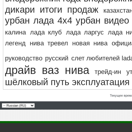
дикари
итоги продаж
казахста
урбан
лада 4х4 урбан видео
калина
лада клуб
лада ларгус
лада н
легенд
нива тревел
новая нива
офици
руководство
русский
слет любителей lad
драйв ваз нива
трейд-ин
у
шёлковый путь
эксплуатация
Текущее врем