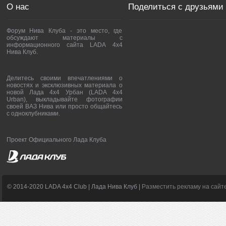
О нас
Поделиться с друзьями
Форум Нива Клуба - это место, где
обсуждают материалы с
информационного сайта LADA 4x4
Нива Клуб.
Делитесь своими впечатлениями о
новостях и эксклюзивных материала о
новой Лада 4х4 Урбан (LADA 4x4
Urban), выкладывайте фотографии
своей ВАЗ Нива или просто общайтесь
с одноклубниками.
Проект Официального Лада Клуба
© 2014-2020 LADA 4x4 Club | Лада Нива Клуб |
Разместить рекламу на сайт