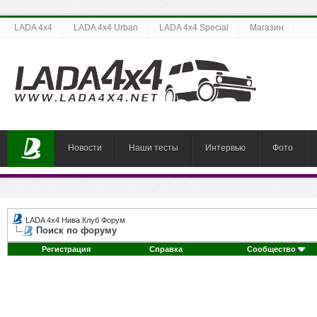
LADA 4x4
LADA 4x4 Urban
LADA 4x4 Special
Магазин
Новости
Наши тесты
Интервью
Фото
LADA 4x4 Нива Клуб Форум
Поиск по форуму
Регистрация
Справка
Сообщество