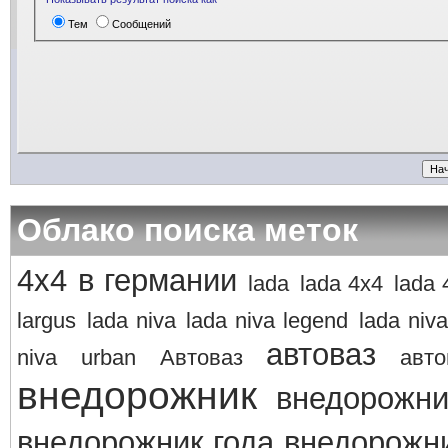
Тем
Сообщений
Облако поиска меток
4х4 в германии
lada
lada 4x4
lada 
largus
lada niva
lada niva legend
lada niva
автоваз
niva
urban
Автоваз
авто
внедорожник
внедорожни
внедорожник года
внедорожни