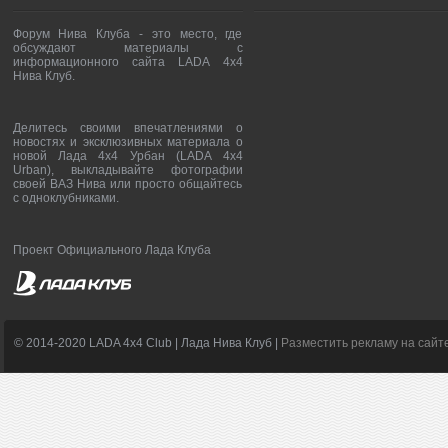
Форум Нива Клуба - это место, где
обсуждают материалы с
информационного сайта LADA 4x4
Нива Клуб.
Делитесь своими впечатлениями о
новостях и эксклюзивных материала о
новой Лада 4х4 Урбан (LADA 4x4
Urban), выкладывайте фотографии
своей ВАЗ Нива или просто общайтесь
с одноклубниками.
Проект Официального Лада Клуба
© 2014-2020 LADA 4x4 Club | Лада Нива Клуб |
Разместить рекламу на сайт