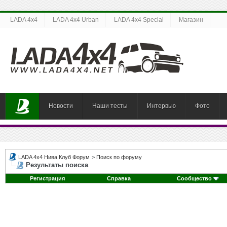
LADA 4x4
LADA 4x4 Urban
LADA 4x4 Special
Магазин
Новости
Наши тесты
Интервью
Фото
LADA 4x4 Нива Клуб Форум
>
Поиск по форуму
Результаты поиска
Регистрация
Справка
Сообщество