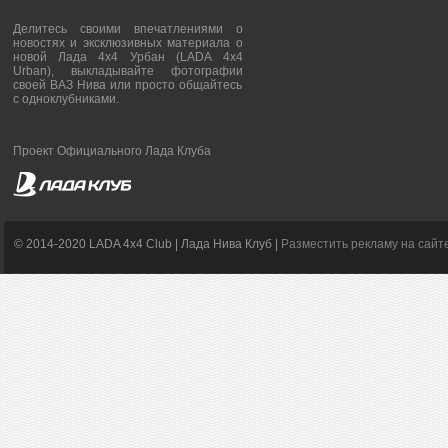
Делитесь своими впечатлениями о
новостях и эксклюзивных материала о
новой Лада 4х4 Урбан (LADA 4x4
Urban), выкладывайте фотографии
своей ВАЗ Нива или просто общайтесь
с одноклубниками.
Проект Официального Лада Клуба
© 2014-2020 LADA 4x4 Club | Лада Нива Клуб |
Разместить рекламу на сайт