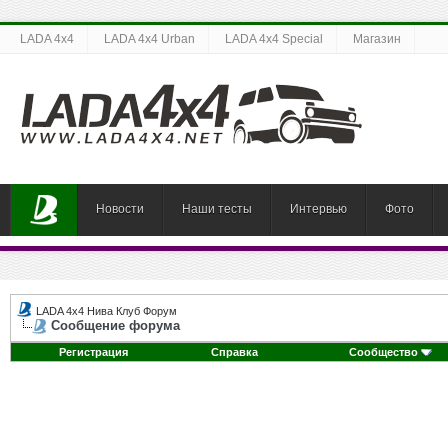
LADA 4x4
LADA 4x4 Urban
LADA 4x4 Special
Магазин
Новости
Наши тесты
Интервью
Фото
LADA 4x4 Нива Клуб Форум
Сообщение форума
Регистрация
Справка
Сообщество