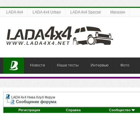
LADA 4x4
LADA 4x4 Urban
LADA 4x4 Special
Магазин
Новости
Наши тесты
Интервью
Фото
LADA 4x4 Нива Клуб Форум
Сообщение форума
Регистрация
Справка
Сообщество