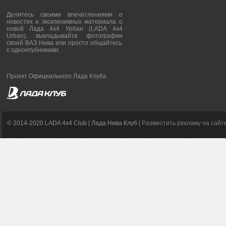
Делитесь своими впечатлениями о
новостях и эксклюзивных материала о
новой Лада 4х4 Урбан (LADA 4x4
Urban), выкладывайте фотографии
своей ВАЗ Нива или просто общайтесь
с одноклубниками.
Проект Официального Лада Клуба
© 2014-2020 LADA 4x4 Club | Лада Нива Клуб |
Разместить рекламу на сайт