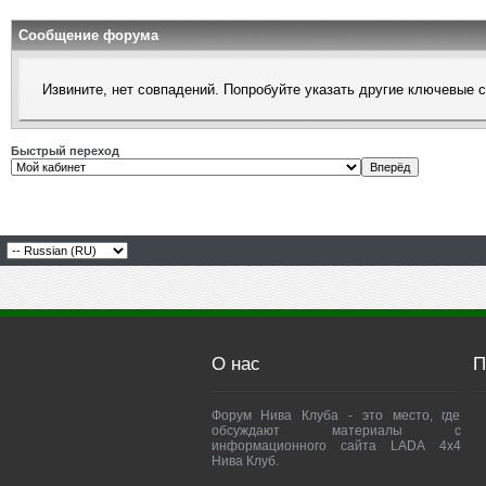
Сообщение форума
Извините, нет совпадений. Попробуйте указать другие ключевые 
Быстрый переход
О нас
П
Форум Нива Клуба - это место, где
обсуждают материалы с
информационного сайта LADA 4x4
Нива Клуб.