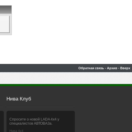
Обратная связь
-
Архив
-
Вверх
Нива Клуб
Спросите о новой LADA 4x4 у
специалистов АВТОВАЗа.
Нива 4х4