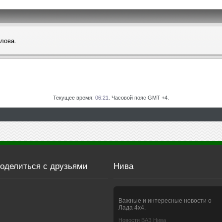
слова.
Текущее время:
06:21
. Часовой пояс GMT +4.
оделиться с друзьями
Нива
Важные и интересные новости о
Лада 4х4.
Новости ВАЗ Нива