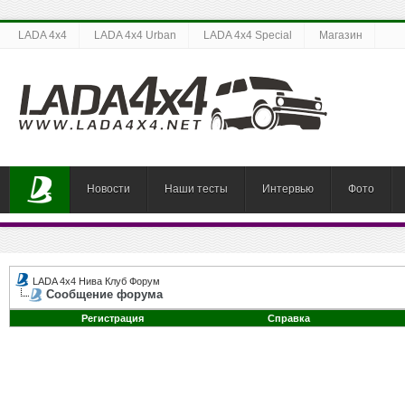
LADA 4x4
LADA 4x4 Urban
LADA 4x4 Special
Магазин
Новости
Наши тесты
Интервью
Фото
LADA 4x4 Нива Клуб Форум
Сообщение форума
Регистрация
Справка