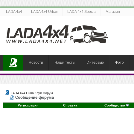
LADA 4x4
LADA 4x4 Urban
LADA 4x4 Special
Магазин
Новости
Наши тесты
Интервью
Фото
LADA 4x4 Нива Клуб Форум
Сообщение форума
Регистрация
Справка
Сообщество