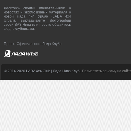
Делитесь своими впечатлениями о
новостях и эксклюзивных материала о
новой Лада 4х4 Урбан (LADA 4x4
Urban), выкладывайте фотографии
своей ВАЗ Нива или просто общайтесь
с одноклубниками.
Проект Официального Лада Клуба
© 2014-2020 LADA 4x4 Club | Лада Нива Клуб |
Разместить рекламу на сайт