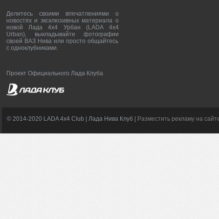
Делитесь своими впечатлениями о
новостях и эксклюзивных материала о
новой Лада 4х4 Урбан (LADA 4x4
Urban), выкладывайте фотографии
своей ВАЗ Нива или просто общайтесь
с одноклубниками.
Проект Официального Лада Клуба
© 2014-2020 LADA 4x4 Club | Лада Нива Клуб |
Разместить рекламу на сайт