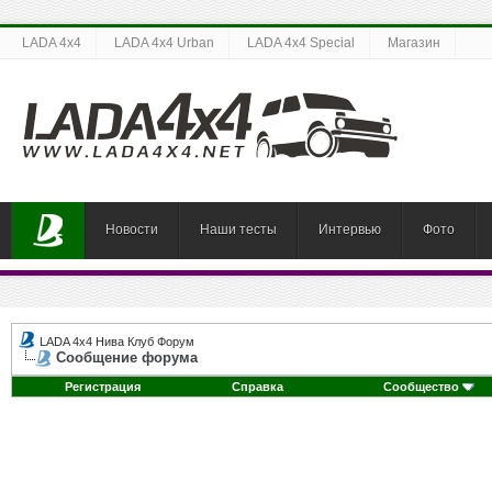
LADA 4x4
LADA 4x4 Urban
LADA 4x4 Special
Магазин
Новости
Наши тесты
Интервью
Фото
LADA 4x4 Нива Клуб Форум
Сообщение форума
Регистрация
Справка
Сообщество