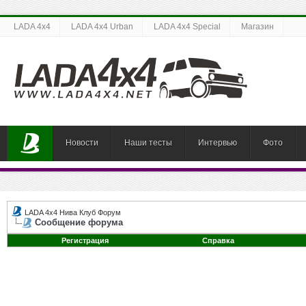
LADA 4x4
LADA 4x4 Urban
LADA 4x4 Special
Магазин
Новости
Наши тесты
Интервью
Фото
LADA 4x4 Нива Клуб Форум
Сообщение форума
Регистрация
Справка