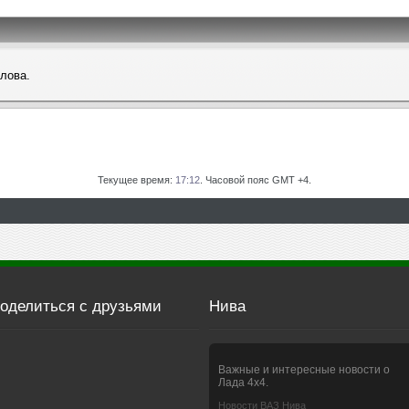
слова.
Текущее время:
17:12
. Часовой пояс GMT +4.
оделиться с друзьями
Нива
Важные и интересные новости о
Лада 4х4.
Новости ВАЗ Нива