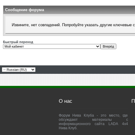
Сообщение форума
Извините, нет совпадений. Попробуйте указать другие ключевые 
Быстрый переход
О нас
П
Форум Нива Клуба - это место, где
обсуждают материалы с
информационного сайта LADA 4x4
Нива Клуб.