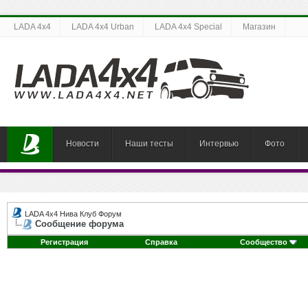
LADA 4x4
LADA 4x4 Urban
LADA 4x4 Special
Магазин
Новости
Наши тесты
Интервью
Фото
LADA 4x4 Нива Клуб Форум
Сообщение форума
Регистрация
Справка
Сообщество