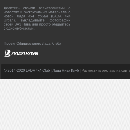
Делитесь своими впечатлениями о
новостях и эксклюзивных материала о
новой Лада 4х4 Урбан (LADA 4x4
Urban), выкладывайте фотографии
своей ВАЗ Нива или просто общайтесь
с одноклубниками.
Проект Официального Лада Клуба
© 2014-2020 LADA 4x4 Club | Лада Нива Клуб |
Разместить рекламу на сайт