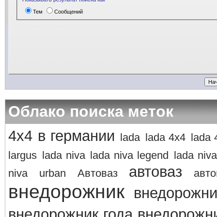
Тем
Сообщений
Облако поиска меток
4х4 в германии
lada
lada 4x4
lada 
largus
lada niva
lada niva legend
lada niva
автоваз
niva
urban
Автоваз
авто
внедорожник
внедорожни
внедорожник года
внедорожни