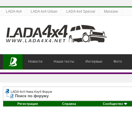
LADA 4x4
LADA 4x4 Urban
LADA 4x4 Special
Магазин
Новости
Наши тесты
Интервью
Фото
LADA 4x4 Нива Клуб Форум
Поиск по форуму
Регистрация
Справка
Сообщество