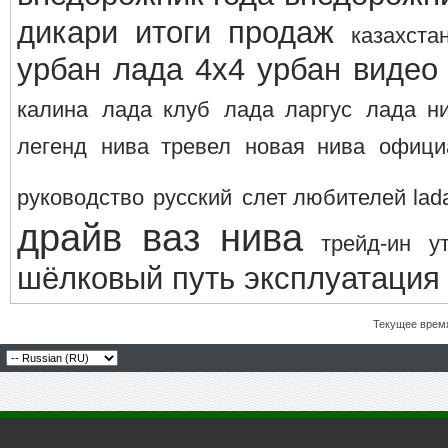
дикари
итоги продаж
казахста
урбан
лада 4х4 урбан видео
калина
лада клуб
лада ларгус
лада н
легенд
нива тревел
новая нива
офици
руководство
русский
слет любителей lad
драйв ваз нива
трейд-ин
у
шёлковый путь
эксплуатация
Текущее врем