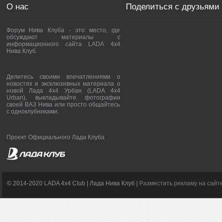
О нас
Поделиться с друзьями
Форум Нива Клуба - это место, где
обсуждают материалы с
информационного сайта LADA 4x4
Нива Клуб.
Делитесь своими впечатлениями о
новостях и эксклюзивных материала о
новой Лада 4х4 Урбан (LADA 4x4
Urban), выкладывайте фотографии
своей ВАЗ Нива или просто общайтесь
с одноклубниками.
Проект Официального Лада Клуба
© 2014-2020 LADA 4x4 Club | Лада Нива Клуб |
Разместить рекламу на сайт