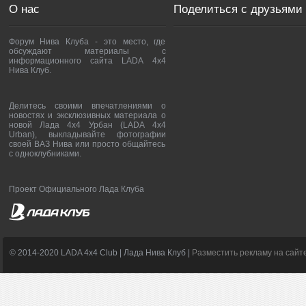
О нас
Поделиться с друзьями
Форум Нива Клуба - это место, где
обсуждают материалы с
информационного сайта LADA 4x4
Нива Клуб.
Делитесь своими впечатлениями о
новостях и эксклюзивных материала о
новой Лада 4х4 Урбан (LADA 4x4
Urban), выкладывайте фотографии
своей ВАЗ Нива или просто общайтесь
с одноклубниками.
Проект Официального Лада Клуба
© 2014-2020 LADA 4x4 Club | Лада Нива Клуб |
Разместить рекламу на сайт