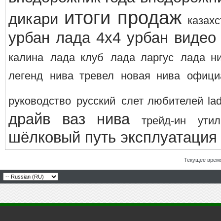
итоги продаж
дикари
казахс
урбан
лада 4х4 урбан видео
калина
лада клуб
лада ларгус
лада н
легенд
нива тревел
новая нива
офици
руководство
русский
слет любителей la
драйв ваз нива
трейд-ин
утил
шёлковый путь
эксплуатация
Текущее врем