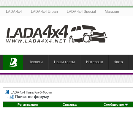
LADA 4x4
LADA 4x4 Urban
LADA 4x4 Special
Магазин
Новости
Наши тесты
Интервью
Фото
LADA 4x4 Нива Клуб Форум
Поиск по форуму
Регистрация
Справка
Сообщество