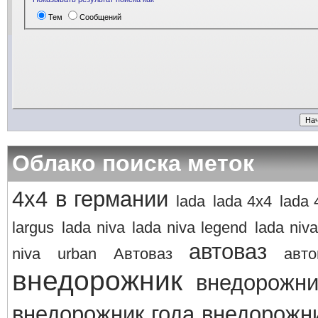
Тем
Сообщений
Облако поиска меток
4х4 в германии
lada
lada 4x4
lada 
largus
lada niva
lada niva legend
lada niva
автоваз
niva
urban
Автоваз
авто
внедорожник
внедорожни
внедорожник года
внедорожни