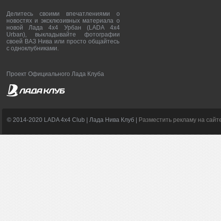
Делитесь своими впечатлениями о
новостях и эксклюзивных материала о
новой Лада 4х4 Урбан (LADA 4x4
Urban), выкладывайте фотографии
своей ВАЗ Нива или просто общайтесь
с одноклубниками.
Проект Официального Лада Клуба
© 2014-2020 LADA 4x4 Club | Лада Нива Клуб |
Разместить рекламу на сайт