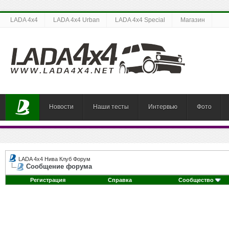
LADA 4x4
LADA 4x4 Urban
LADA 4x4 Special
Магазин
Новости
Наши тесты
Интервью
Фото
LADA 4x4 Нива Клуб Форум
Сообщение форума
Регистрация
Справка
Сообщество