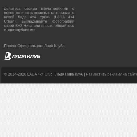
Делитесь своими впечатлениями о
новостях и эксклюзивных материала о
новой Лада 4х4 Урбан (LADA 4x4
Urban), выкладывайте фотографии
своей ВАЗ Нива или просто общайтесь
с одноклубниками.
Проект Официального Лада Клуба
© 2014-2020 LADA 4x4 Club | Лада Нива Клуб |
Разместить рекламу на сайт