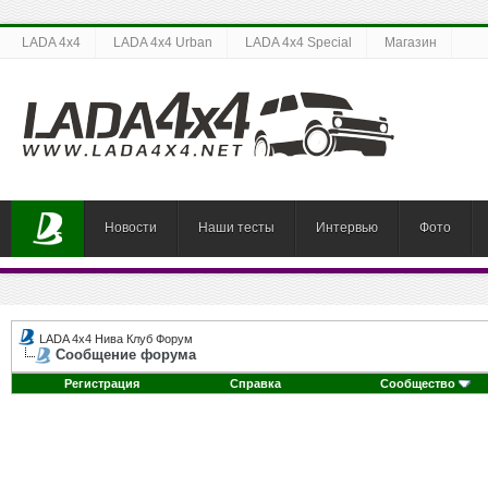
LADA 4x4
LADA 4x4 Urban
LADA 4x4 Special
Магазин
Новости
Наши тесты
Интервью
Фото
LADA 4x4 Нива Клуб Форум
Сообщение форума
Регистрация
Справка
Сообщество