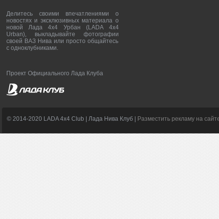
Делитесь своими впечатлениями о
новостях и эксклюзивных материала о
новой Лада 4х4 Урбан (LADA 4x4
Urban), выкладывайте фотографии
своей ВАЗ Нива или просто общайтесь
с одноклубниками.
Проект Официального Лада Клуба
© 2014-2020 LADA 4x4 Club | Лада Нива Клуб |
Разместить рекламу на сайт