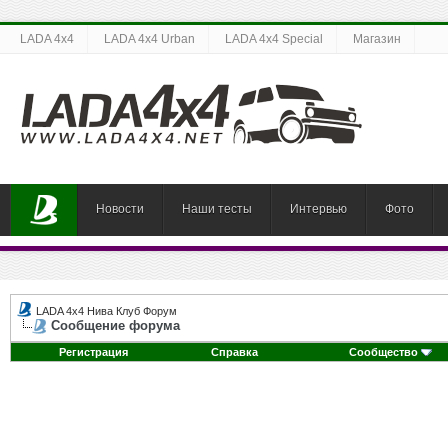
LADA 4x4
LADA 4x4 Urban
LADA 4x4 Special
Магазин
Новости
Наши тесты
Интервью
Фото
LADA 4x4 Нива Клуб Форум
Сообщение форума
Регистрация
Справка
Сообщество