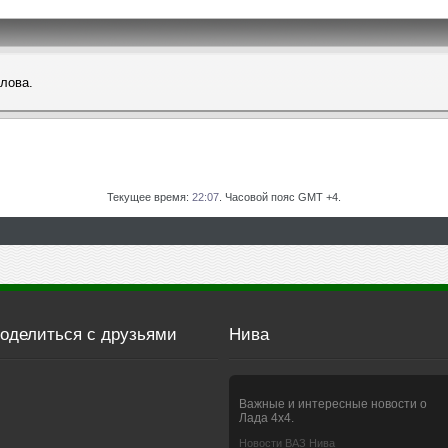
слова.
Текущее время:
22:07
. Часовой пояс GMT +4.
оделиться с друзьями
Нива
Важные и интересные новости о
Лада 4х4.
Новости ВАЗ Нива