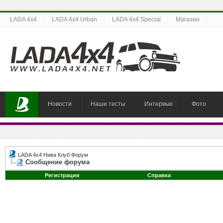
LADA 4x4
LADA 4x4 Urban
LADA 4x4 Special
Магазин
Новости
Наши тесты
Интервью
Фото
LADA 4x4 Нива Клуб Форум
Сообщение форума
Регистрация
Справка