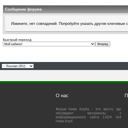
Сообщение форума
Извините, нет совпадений. Попробуйте указать другие ключевые 
Быстрый переход
О нас
П
Форум Нива Клуба - это место, где
обсуждают материалы с
информационного сайта LADA 4x4
Нива Клуб.