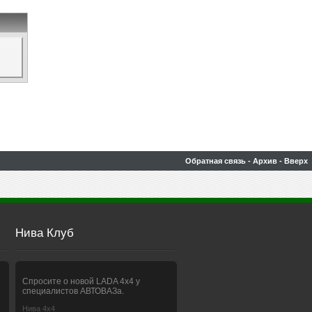
Обратная связь
-
Архив
-
Вверх
Нива Клуб
Спросите о новой LADA 4x4 у
специалистов АВТОВАЗа.
Нива 4х4