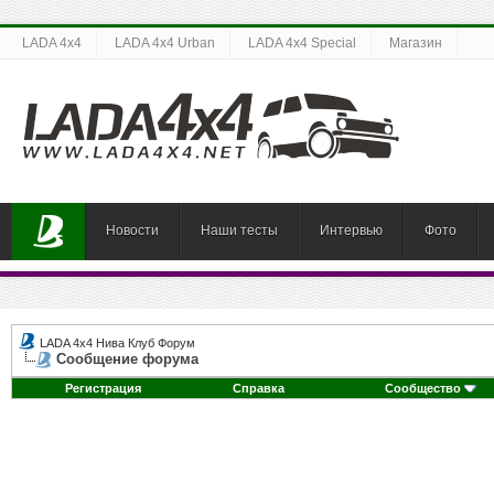
LADA 4x4
LADA 4x4 Urban
LADA 4x4 Special
Магазин
Новости
Наши тесты
Интервью
Фото
LADA 4x4 Нива Клуб Форум
Сообщение форума
Регистрация
Справка
Сообщество