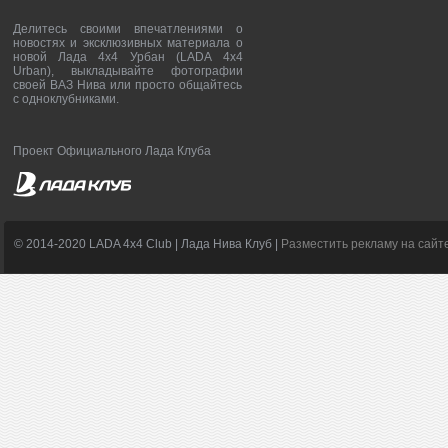
Делитесь своими впечатлениями о
новостях и эксклюзивных материала о
новой Лада 4х4 Урбан (LADA 4x4
Urban), выкладывайте фотографии
своей ВАЗ Нива или просто общайтесь
с одноклубниками.
Проект Официального Лада Клуба
© 2014-2020 LADA 4x4 Club | Лада Нива Клуб |
Разместить рекламу на сайт