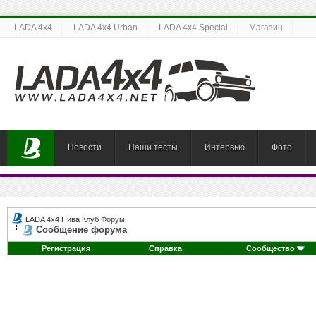
LADA 4x4
LADA 4x4 Urban
LADA 4x4 Special
Магазин
Новости
Наши тесты
Интервью
Фото
LADA 4x4 Нива Клуб Форум
Сообщение форума
Регистрация
Справка
Сообщество