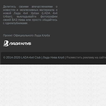
Делитесь своими впечатлениями о
новостях и эксклюзивных материала о
новой Лада 4х4 Урбан (LADA 4x4
Urban), выкладывайте фотографии
своей ВАЗ Нива или просто общайтесь
с одноклубниками.
Проект Официального Лада Клуба
© 2014-2020 LADA 4x4 Club | Лада Нива Клуб |
Разместить рекламу на сайт