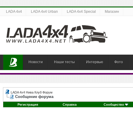
LADA 4x4
LADA 4x4 Urban
LADA 4x4 Special
Магазин
Новости
Наши тесты
Интервью
Фото
LADA 4x4 Нива Клуб Форум
Сообщение форума
Регистрация
Справка
Сообщество