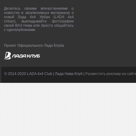
Делитесь своими впечатлениями о
новостях и эксклюзивных материала о
новой Лада 4х4 Урбан (LADA 4x4
Urban), выкладывайте фотографии
своей ВАЗ Нива или просто общайтесь
с одноклубниками.
Проект Официального Лада Клуба
© 2014-2020 LADA 4x4 Club | Лада Нива Клуб |
Разместить рекламу на сайт