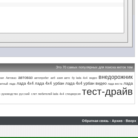
Это 70 самых популярных для поиска меток тем
внедорожник
автоваз
ban
Автоваз
автопробег
аеб
азия авто
бу lada 4х4
видео
лада 4х4
лада 4х4 урбан
лада 4х4 урбан видео
лада
актный
лада
лада веста
тест-драйв
и
руководство
русский
слет любителей lada 4х4
спецверсия
Обратная связь
-
Архив
-
Вверх