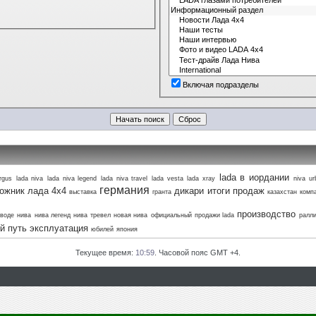
Включая подразделы
lada в иордании
argus
lada niva
lada niva legend
lada niva travel
lada vesta
lada xray
niva
ur
германия
ожник лада 4х4
дикари
итоги продаж
выставка
гранта
казахстан
комп
производство
аводе
нива
нива легенд
нива тревел
новая нива
официальный
продажи lada
ралл
й путь
эксплуатация
юбилей
япония
Текущее время:
10:59
. Часовой пояс GMT +4.