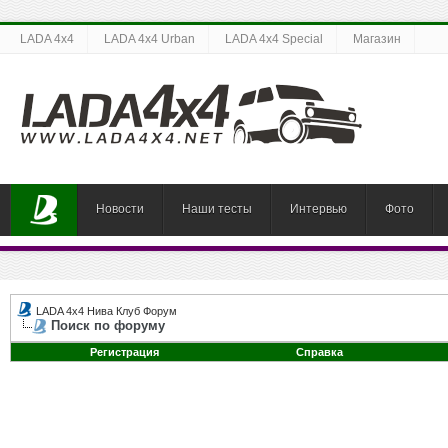
LADA 4x4
LADA 4x4 Urban
LADA 4x4 Special
Магазин
Новости
Наши тесты
Интервью
Фото
LADA 4x4 Нива Клуб Форум
Поиск по форуму
Регистрация
Справка