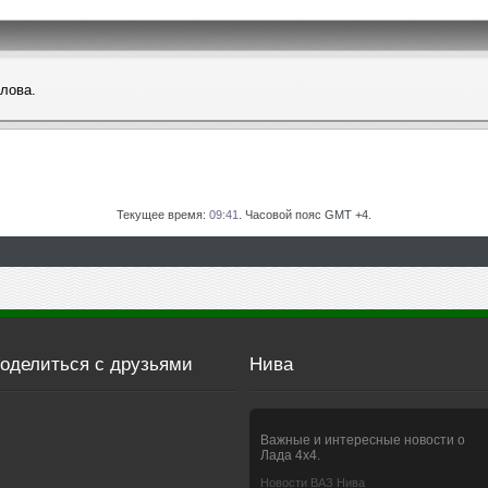
слова.
Текущее время:
09:41
. Часовой пояс GMT +4.
оделиться с друзьями
Нива
Важные и интересные новости о
Лада 4х4.
Новости ВАЗ Нива