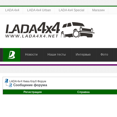
LADA 4x4
LADA 4x4 Urban
LADA 4x4 Special
Магазин
Новости
Наши тесты
Интервью
Фото
LADA 4x4 Нива Клуб Форум
Сообщение форума
Регистрация
Справка