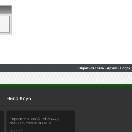
Обратная связь
-
Архив
-
Вверх
Нива Клуб
Спросите о новой LADA 4x4 у
специалистов АВТОВАЗа.
Нива 4х4