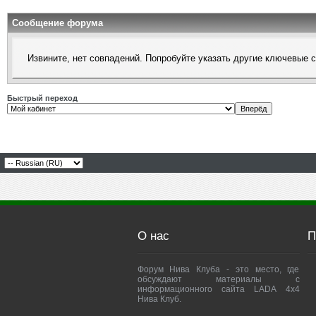
Сообщение форума
Извините, нет совпадений. Попробуйте указать другие ключевые 
Быстрый переход
О нас
П
Форум Нива Клуба - это место, где
обсуждают материалы с
информационного сайта LADA 4x4
Нива Клуб.